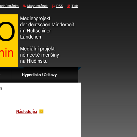
odní stránka
Mapa stránek
RSS
Tisk
v
Hyperlinks / Odkazy
G
Následující