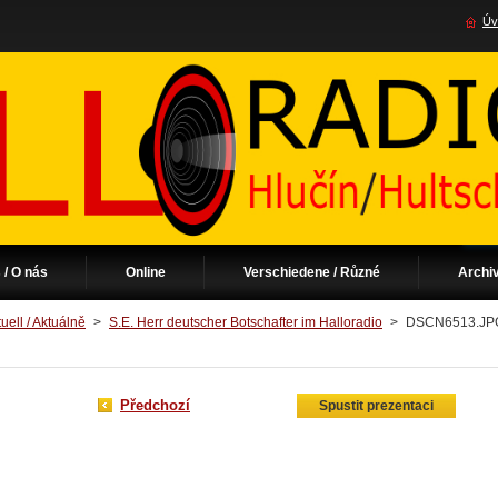
Úv
 / O nás
Online
Verschiedene / Různé
Archi
uell / Aktuálně
>
S.E. Herr deutscher Botschafter im Halloradio
>
DSCN6513.JP
Předchozí
Spustit prezentaci