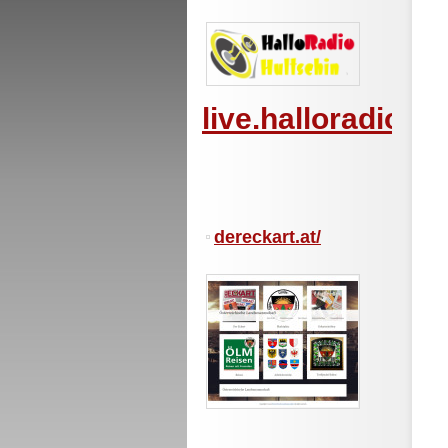
live.halloradiohu
dereckart.at/