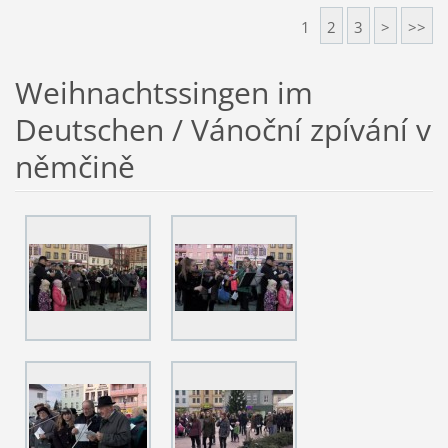
1
2
3
>
>>
Weihnachtssingen im
Deutschen / Vánoční zpívání v
němčině