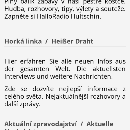
Plný balík zábavy v naši pestré kostce.
Hudba, rozhovory, tipy, výlety a souteže.
Zapněte si HalloRadio Hultschin.
Horká linka / Heißer Draht
Hier erfahren Sie alle neuen Infos aus
der gesamten Welt. Die aktuellsten
Interviews und weitere Nachrichten.
Zde se dozvíte nejlepší informace z
celého světa. Nejaktuálnější rozhovory a
další zprávy.
Aktuální zpravodajství / Aktuelle