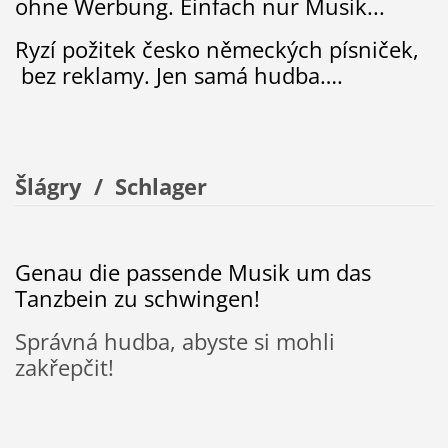
ohne Werbung. Einfach nur Musik...
Ryzí požitek česko německých písniček,
bez reklamy. Jen samá hudba….
Šlágry / Schlager
Genau die passende Musik um das
Tanzbein zu schwingen!
Správná hudba, abyste si mohli
zakřepčit!