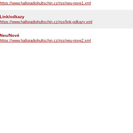
https://www.halloradiohultschin.cz/rss/neu-nove1.xml
Link/odkazy
https://www.halloradiohultschin.cz/rss/link-odkazy.xml
Neu/Nové
https://www.halloradiohultschin.cz/rss/neu-nove2.xml
ses