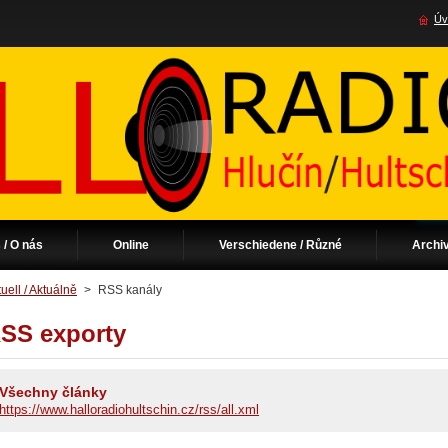
Úv
 / O nás
Online
Verschiedene / Různé
Archi
uell / Aktuálně
>
RSS kanály
SS exporty
Všechny články
https://www.halloradiohultschin.cz/rss/all.xml