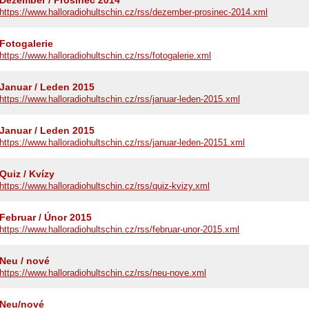
Dezember / Prosinec 2014
https://www.halloradiohultschin.cz/rss/dezember-prosinec-2014.xml
Fotogalerie
https://www.halloradiohultschin.cz/rss/fotogalerie.xml
Januar / Leden 2015
https://www.halloradiohultschin.cz/rss/januar-leden-2015.xml
Januar / Leden 2015
https://www.halloradiohultschin.cz/rss/januar-leden-20151.xml
Quiz / Kvízy
https://www.halloradiohultschin.cz/rss/quiz-kvizy.xml
Februar / Únor 2015
https://www.halloradiohultschin.cz/rss/februar-unor-2015.xml
hen:
Neu / nové
https://www.halloradiohultschin.cz/rss/neu-nove.xml
Neu/nové