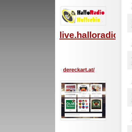
live.halloradiohu
dereckart.at/