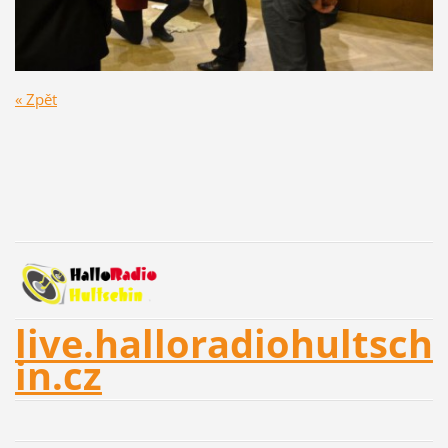
« Zpět
live.halloradiohultsch
in.cz