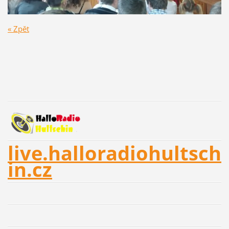
« Zpět
live.halloradiohultsch
in.cz