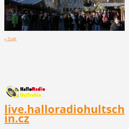
« Zpět
live.halloradiohultsch
in.cz