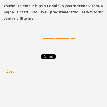
Všichni zájemci z blízka i z daleka jsou srdečně vítáni. K
hojné účasti vás zve představenstvo setkávacího
centra v Hlučíně.
Pozvánka na mši
→
Mše v prosinci.JPG
« Zpět