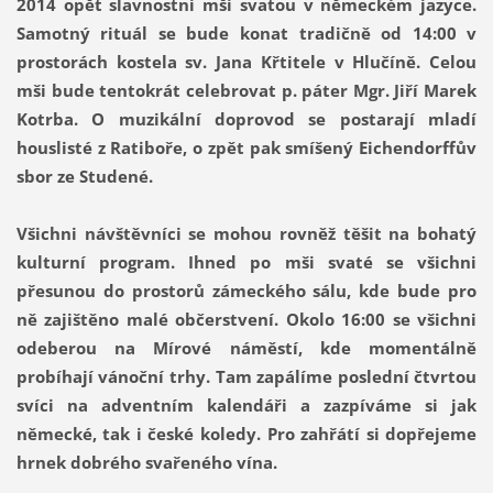
2014 opět slavnostní mši svatou v německém jazyce.
Samotný rituál se bude konat tradičně od 14:00 v
prostorách kostela sv. Jana Křtitele v Hlučíně. Celou
mši bude tentokrát celebrovat p. páter Mgr. Jiří Marek
Kotrba. O muzikální doprovod se postarají mladí
houslisté z Ratiboře, o zpět pak smíšený Eichendorffův
sbor ze Studené.
Všichni návštěvníci se mohou rovněž těšit na bohatý
kulturní program. Ihned po mši svaté se všichni
přesunou do prostorů zámeckého sálu, kde bude pro
ně zajištěno malé občerstvení. Okolo 16:00 se všichni
odeberou na Mírové náměstí, kde momentálně
probíhají vánoční trhy. Tam zapálíme poslední čtvrtou
svíci na adventním kalendáři a zazpíváme si jak
německé, tak i české koledy. Pro zahřátí si dopřejeme
hrnek dobrého svařeného vína.