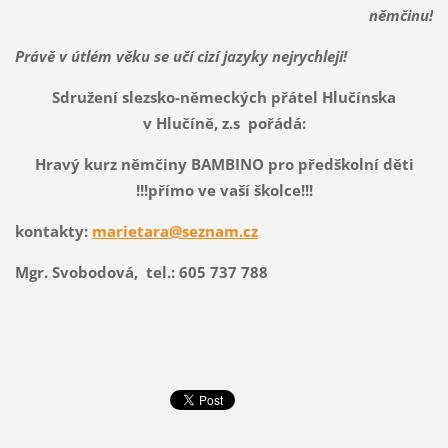
němčinu!
Právě v útlém věku se učí cizí jazyky nejrychleji!
Sdružení slezsko-německých přátel Hlučínska
v Hlučíně, z.s pořádá:
Hravý kurz němčiny
B
A
M
B
I
N
O
pro předškolní děti
!!!přímo ve vaší školce!!!
kontakty:
marietara@seznam.cz
Mgr. Svobodová, tel.: 605 737 788