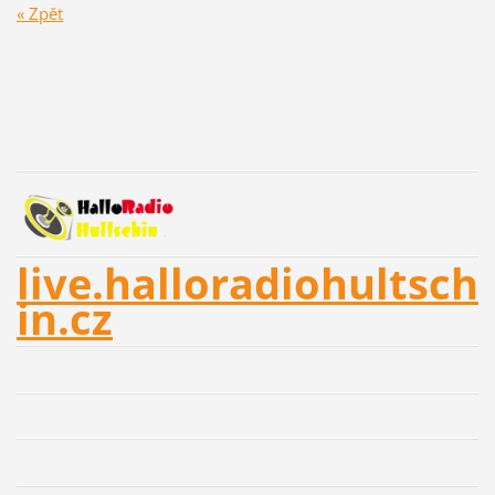
« Zpět
live.halloradiohultsch
in.cz