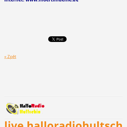
« Zpět
live.halloradiohultsch