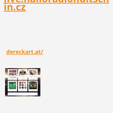
in.cz
dereckart.at/