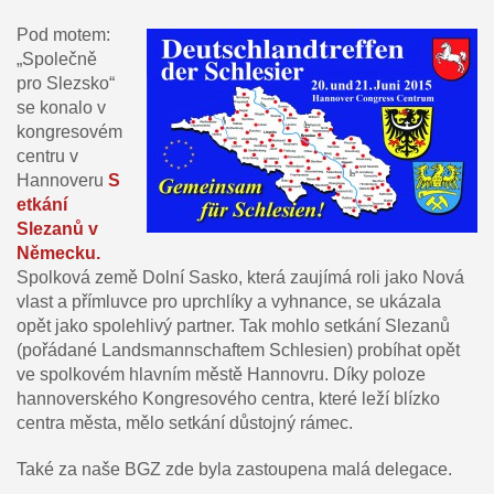
Pod motem:
„Společně
pro Slezsko“
se konalo v
kongresovém
centru v
Hannoveru
S
etkání
Slezanů v
Německu.
Spolková země Dolní Sasko, která zaujímá roli jako Nová
vlast a přímluvce pro uprchlíky a vyhnance, se ukázala
opět jako spolehlivý partner. Tak mohlo setkání Slezanů
(pořádané Landsmannschaftem Schlesien) probíhat opět
ve spolkovém hlavním městě Hannovru. Díky poloze
hannoverského Kongresového centra, které leží blízko
centra města, mělo setkání důstojný rámec.
Také za naše BGZ zde byla zastoupena malá delegace.