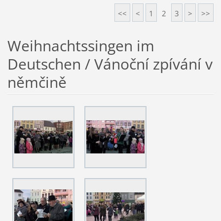
<<
<
1
2
3
>
>>
Weihnachtssingen im
Deutschen / Vánoční zpívání v
němčině